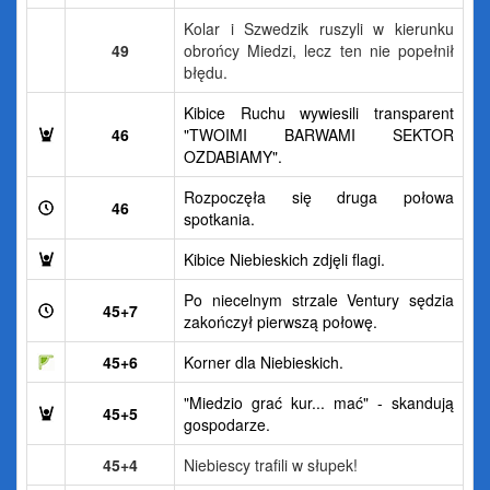
Kolar i Szwedzik ruszyli w kierunku
49
obrońcy Miedzi, lecz ten nie popełnił
błędu.
Kibice Ruchu wywiesili transparent
46
"TWOIMI BARWAMI SEKTOR
OZDABIAMY".
Rozpoczęła się druga połowa
46
spotkania.
Kibice Niebieskich zdjęli flagi.
Po niecelnym strzale Ventury sędzia
45+7
zakończył pierwszą połowę.
45+6
Korner dla Niebieskich.
"Miedzio grać kur... mać" - skandują
45+5
gospodarze.
45+4
Niebiescy trafili w słupek!