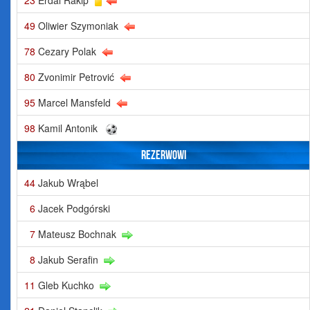
23
Erdal Rakip
49
Oliwier Szymoniak
78
Cezary Polak
80
Zvonimir Petrović
95
Marcel Mansfeld
98
Kamil Antonik
Rezerwowi
44
Jakub Wrąbel
6
Jacek Podgórski
7
Mateusz Bochnak
8
Jakub Serafin
11
Gleb Kuchko