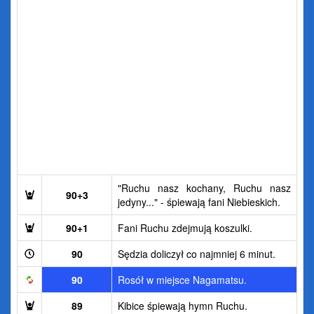
"Ruchu nasz kochany, Ruchu nasz
90+3
jedyny..." - śpiewają fani Niebieskich.
90+1
Fani Ruchu zdejmują koszulki.
90
Sędzia doliczył co najmniej 6 minut.
90
Rosół w miejsce Nagamatsu.
89
Kibice śpiewają hymn Ruchu.