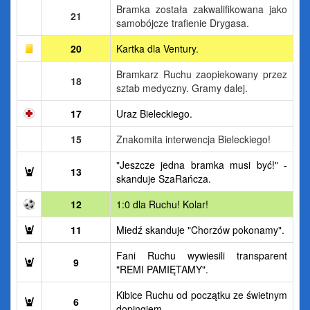
Bramka została zakwalifikowana jako
21
samobójcze trafienie Drygasa.
20
Kartka dla Ventury.
Bramkarz Ruchu zaopiekowany przez
18
sztab medyczny. Gramy dalej.
17
Uraz Bieleckiego.
15
Znakomita interwencja Bieleckiego!
"Jeszcze jedna bramka musi być!" -
13
skanduje SzaRańcza.
12
1:0 dla Ruchu! Kolar!
11
Miedź skanduje "Chorzów pokonamy".
Fani Ruchu wywiesili transparent
9
"REMI PAMIĘTAMY".
Kibice Ruchu od początku ze świetnym
6
dopingiem.