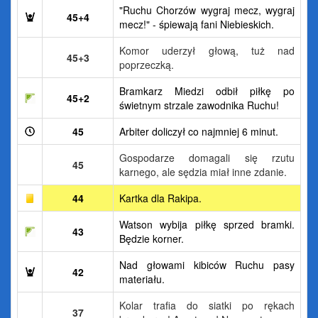
"Ruchu Chorzów wygraj mecz, wygraj
45+4
mecz!" - śpiewają fani Niebieskich.
Komor uderzył głową, tuż nad
45+3
poprzeczką.
Bramkarz Miedzi odbił piłkę po
45+2
świetnym strzale zawodnika Ruchu!
45
Arbiter doliczył co najmniej 6 minut.
Gospodarze domagali się rzutu
45
karnego, ale sędzia miał inne zdanie.
44
Kartka dla Rakipa.
Watson wybija piłkę sprzed bramki.
43
Będzie korner.
Nad głowami kibiców Ruchu pasy
42
materiału.
Kolar trafia do siatki po rękach
37