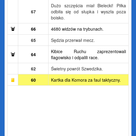
Dużo szczęścia miał Bielecki! Piłka
67
odbiła się od słupka i wyszła poza
boisko.
66
4680 widzów na trybunach.
65
Sędzia przerwał mecz.
Kibice Ruchu zaprezentowali
64
flagowisko i odpalili race.
62
Świetny powrót Szwedzika.
60
Kartka dla Komora za faul taktyczny.