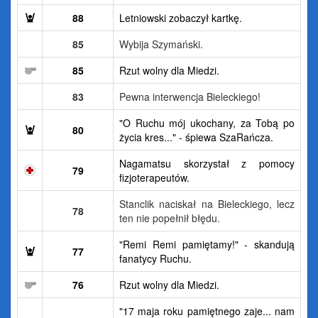
88
Letniowski zobaczył kartkę.
85
Wybija Szymański.
85
Rzut wolny dla Miedzi.
83
Pewna interwencja Bieleckiego!
"O Ruchu mój ukochany, za Tobą po
80
życia kres..." - śpiewa SzaRańcza.
Nagamatsu skorzystał z pomocy
79
fizjoterapeutów.
Stanclik naciskał na Bieleckiego, lecz
78
ten nie popełnił błędu.
"Remi Remi pamiętamy!" - skandują
77
fanatycy Ruchu.
76
Rzut wolny dla Miedzi.
"17 maja roku pamiętnego zaje... nam