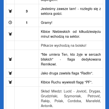
Jesteśmy zawsze tam! - rozległo się z
3
sektora gości.
1
Gramy!
Kibice Niebieskich od kilkudziesięciu
minut wchodzą na sektor.
Piłkarze wychodzą na boisko!
"Nie umiera Ten, kto żyje w sercach
bliskich" - flaga dedykowana
Remikowi.
Jako druga zawisła flaga "Radlin".
Kibice Ruchu wywiesili flagę "PF".
Skład Miedzi: Lucić - Jovicić, Drygas,
Grudziński, Szymoniak, Petrović,
Rakip, Polak, Cordoba, Mansfeld,
Antonik.