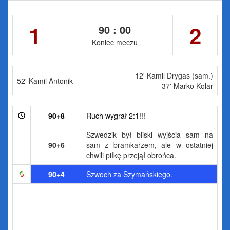
1
2
90 : 00
Koniec meczu
12' Kamil Drygas (sam.)
52' Kamil Antonik
37' Marko Kolar
90+8
Ruch wygrał 2:1!!!
Szwedzik był bliski wyjścia sam na
90+6
sam z bramkarzem, ale w ostatniej
chwili piłkę przejął obrońca.
90+4
Szwoch za Szymańskiego.