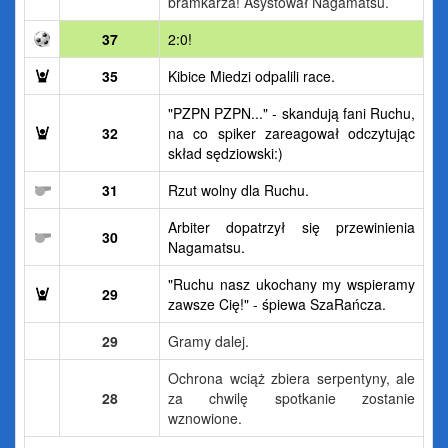
bramkarza! Asystował Nagamatsu.
37
2:0!
35
Kibice Miedzi odpalili race.
"PZPN PZPN..." - skandują fani Ruchu,
32
na co spiker zareagował odczytując
skład sędziowski:)
31
Rzut wolny dla Ruchu.
Arbiter dopatrzył się przewinienia
30
Nagamatsu.
"Ruchu nasz ukochany my wspieramy
29
zawsze Cię!" - śpiewa SzaRańcza.
29
Gramy dalej.
Ochrona wciąż zbiera serpentyny, ale
28
za chwilę spotkanie zostanie
wznowione.