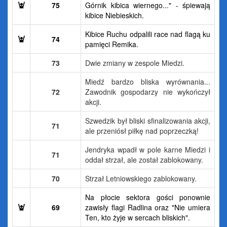
75
Górnik kibica wiernego..." - śpiewają
kibice Niebieskich.
Kibice Ruchu odpalili race nad flagą ku
74
pamięci Remika.
73
Dwie zmiany w zespole Miedzi.
Miedź bardzo bliska wyrównania...
72
Zawodnik gospodarzy nie wykończył
akcji.
Szwedzik był bliski sfinalizowania akcji,
71
ale przeniósł piłkę nad poprzeczką!
Jendryka wpadł w pole karne Miedzi i
71
oddał strzał, ale został zablokowany.
70
Strzał Letniowskiego zablokowany.
Na płocie sektora gości ponownie
69
zawisły flagi Radlina oraz "Nie umiera
Ten, kto żyje w sercach bliskich".